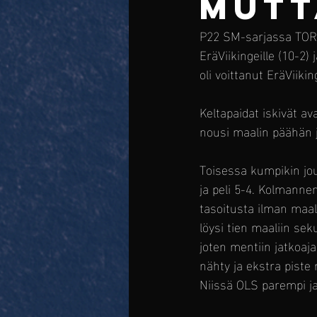
MUTT
P22 SM-sarjassa TOR/
EräViikingeille (10-2)
oli voittanut EräViiking
Keltapaidat iskivät a
nousi maalin päähän j
Toisessa kumpikin jo
ja peli 5-4. Kolmanne
tasoitusta ilman maali
löysi tien maaliin se
joten mentiin jatkoajal
nähty ja ekstra piste r
Niissä OLS parempi ja 