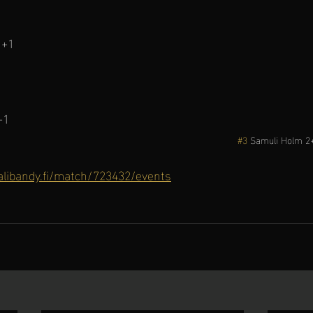
 
1+1
+1
#3
 Samuli Holm 2
salibandy.fi/match/723432/events