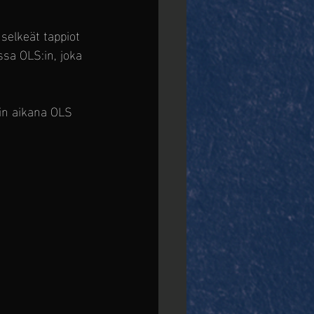
elkeät tappiot 
ssa OLS:in, joka 
in aikana OLS 