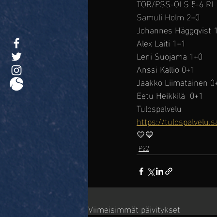
TOR/PSS-OLS 5-6 RL
Samuli Holm 2+0
Johannes Häggqvist 
Alex Laiti 1+1
Leni Suojama 1+0
Anssi Kallio 0+1
Jaakko Liimatainen 0
Eetu Heikkilä  0+1
Tulospalvelu 
https://tulospalvelu.
💛💙
P22
Viimeisimmät päivitykset