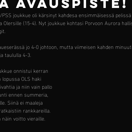
A AVAUSPISTE!
PSS joukkue oli kärsinyt kahdesa ensimmäisessä pelissä s
 ja Olersille (15-4). Nyt joukkue kohtasi Porvoon Aurora halli
it. 
vaueserässä jo 4-0 johtoon, mutta viimeisen kahden minuut
a taululla 4-3.
ukkue onnistui kerran 
n lopussa OLS haki 
vahtia ja niin vain pallo 
kunti ennen summeria, 
le. Siinä ei maaleja 
atkaistiin rankkareilla. 
näin voitto vieraille.