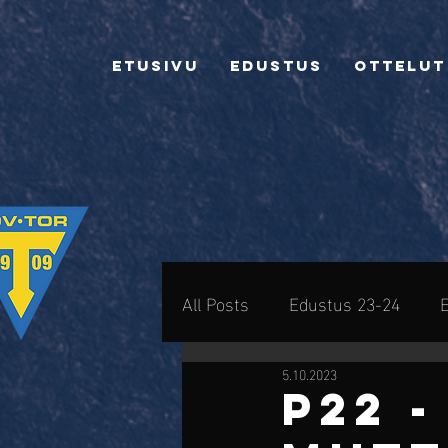
Etusivu
Edustus
Ottelut
All Posts
Edustus 23-24
5.10.2023
Yhteistyökumppanit
Arki
P22 