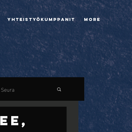
Yhteistyökumppanit
More
Seura
EE,