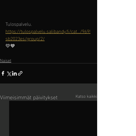
Tulospalvelu. 
https://tulospalvelu.salibandy.fi/cat…/969!
sb2023es/group/2/
💛💙
Naiset
Viimeisimmät päivitykset
Katso kaikki