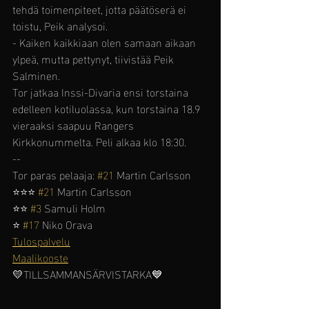
tehdä toimenpiteet, jotta päätöserä ei 
toistu, Peik analysoi.
- Kaiken kaikkiaan olen samaan aikaan 
ylpeä, mutta pettynyt, tiivistää Peik 
Salminen.
Tor jatkaa Inssi-Divaria ensi torstaina 
edelleen kotiluolassa, kun torstaina 18.9 
vieraaksi saapuu Rangers 
Kirkkonummelta. Peli alkaa klo 18:30.
--
Tor paras pelaaja: 
#21
 Martin Carlsson 
⭐️⭐️⭐️ 
#21
 Martin Carlsson 
⭐️⭐️ 
#3
 Samuli Holm
⭐️ 
#17
 Niko Orava
Tulospalvelu
Maalikooste
💛TILLSAMMANSÄRVISTARKA💙