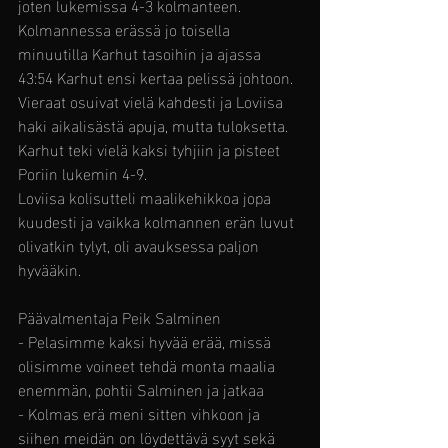
joten lukemissa 4-3 kolmanteen.
Kolmannessa erässä jo toisella 
minuutilla Karhut tasoihin ja ajassa 
43:54 Karhut ensi kertaa pelissä johtoon. 
Vieraat osuivat vielä kahdesti ja Loviisa 
haki aikalisästä apuja, mutta tuloksetta. 
Karhut teki vielä kaksi tyhjiin ja pisteet 
Poriin lukemin 4-9. 
Loviisa kolisutteli maalikehikkoa jopa 
kuudesti ja vaikka kolmannen erän luvut 
olivatkin tylyt, oli avauksessa paljon 
hyvääkin.
Päävalmentaja Peik Salminen
- Pelasimme kaksi hyvää erää, missä 
olisimme voineet tehdä monta maalia 
enemmän, pohtii Salminen ja jatkaa
- Kolmas erä meni sitten vihkoon ja 
siihen meidän on löydettävä syyt sekä 