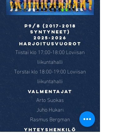
P9/8
(2017-2018
syntyneet)
2025-2026
HARJOITUSVUOROt
Tiistai klo 17:00-18:00 Loviisan
liikuntahalli
Torstai klo 18:00-19:00 Loviisan
liikuntahalli
valmentajat
Arto Suokas
Juho Hukari
Rasmus Bergman
yhteyshenkilö
Sofia Kelloniitty
+358 40 043 8874