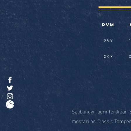
pvm
26.9
1
.
XX.X
X
.
Salibandyn perinteikkään
mestari on Classic Tamper