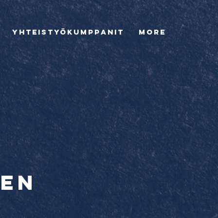
Yhteistyökumppanit
More
men