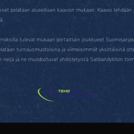
kset pelataan alueellisen kaavion mukaan. Kaavio tehdään j
ä.
rroksilla tulevat mukaan portaittain joukkueet Suomisarjasta
lataan turnausmuotoisina ja viimeisimmät yksittäisinä otte
neljä ja ne muodostuvat yhdistetyistä Salibandyliiton toimi