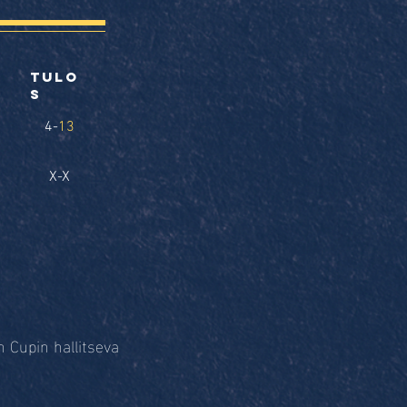
tulo
s
4-
13
X-X
 Cupin hallitseva