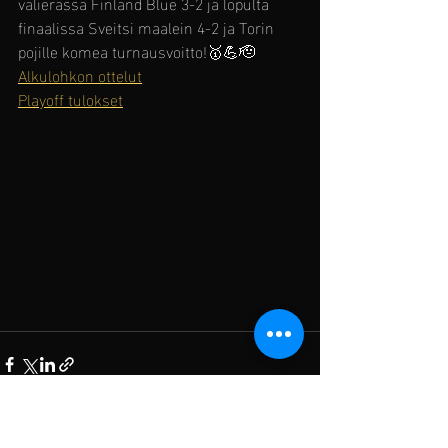
välierässä Finland Blue 3-2 ja lopulta 
finaalissa Sveitsi maalein 4-2 ja Torin 
pojille komea turnausvoitto!🥇💪🫡
Alkulohkon ottelut
Playoff tulokset
Viimeisimmät päivitykset
Katso kaikki