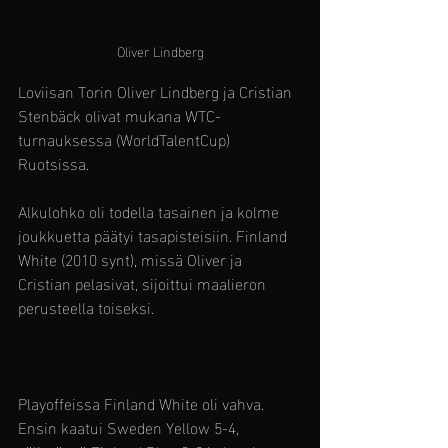
Oliver Lindberg
Loviisan Torin Oliver Lindberg ja Cristian 
Stenbäck olivat mukana WTC-
turnauksessa (WorldTalentCup) 
Ruotsissa. 
Alkulohko oli todella tasainen ja kolme 
joukkuetta päätyi tasapisteisiin. Finland 
White (2010 synt), missä Oliver ja 
Cristian pelasivat, sijoittui maalieron 
perusteella toiseksi.
Playoffeissa Finland White oli vahva. 
Ensin kaatui Sweden Yellow 5-4, 