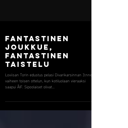
FANTASTINEN
JOUKKUE,
FANTASTINEN
TAISTELU
Loviisan Torin edustus pelasi Divarikarsinnan 3:nnen
vaiheen toisen ottelun, kun kotiluolaan vieraaksi
saapui ÅIF. Sipoolaiset olivat...