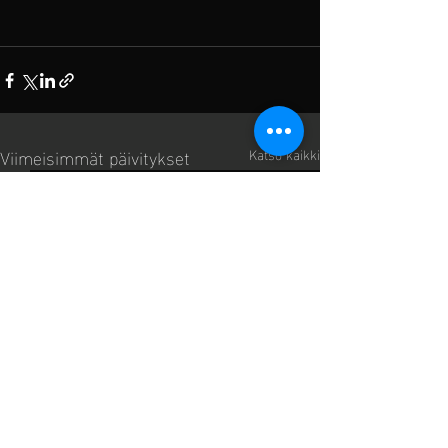
Viimeisimmät päivitykset
Katso kaikki