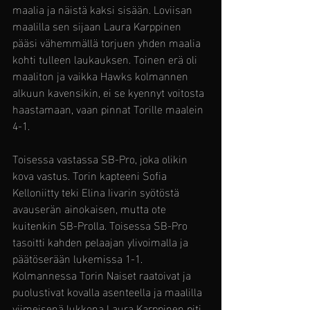
maalia ja näistä kaksi sisään. Loviisan 
maalilla sen sijaan Laura Karppinen 
pääsi vähemmällä torjuen yhden maalia 
kohti tulleen laukauksen. Toinen erä oli 
maaliton ja vaikka Hawks kolmannen 
alkuun kavensikin, ei se kyennyt voitosta 
haastamaan, vaan pinnat Torille maalein 
4-1. 
Toisessa vastassa SB-Pro, joka olikin 
kova vastus. Torin kapteeni Sofia 
Kelloniitty teki Elina Iivarin syötöstä 
avauserän ainokaisen, mutta ote 
kuitenkin SB-Prolla. Toisessa SB-Pro 
tasoitti kahden pelaajan ylivoimalla ja 
päätöserään lukemissa 1-1. 
Kolmannessa Torin Naiset raatoivat ja 
puolustivat kovalla asenteella ja maalilla 
viimeisenä lukkona Laura Karppinen piti 