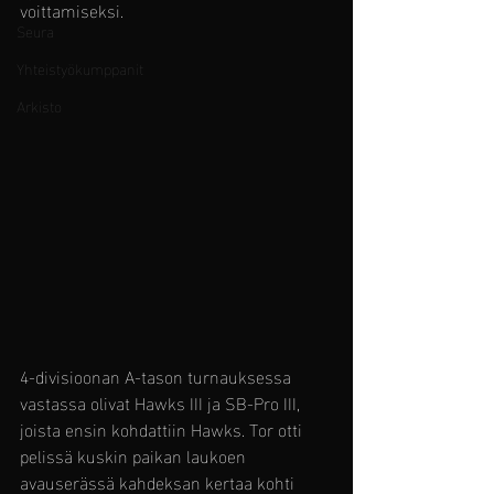
voittamiseksi. 
Seura
Yhteistyökumppanit
Arkisto
4-divisioonan A-tason turnauksessa 
vastassa olivat Hawks III ja SB-Pro III, 
joista ensin kohdattiin Hawks. Tor otti 
pelissä kuskin paikan laukoen 
avauserässä kahdeksan kertaa kohti 