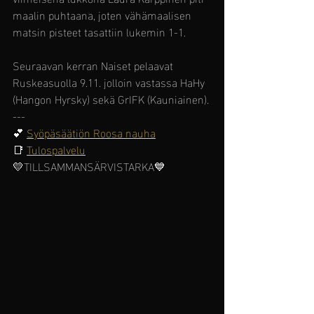
maalin puhtaana, joten vähämaalisen 
matsin pisteet tasattiin lukemin 1-1. 
Seuraavan kerran Naiset pelaavat 
Ruskeasuolla 9.11. jolloin vastassa HaHy 
(Hangon Hyrsky) sekä GrIFK (Kauniainen).
---
💕 
Syöpäsäätiön Roosa nauha
📑 
Tulospalvelu
💛TILLSAMMANSÄRVISTARKA💙