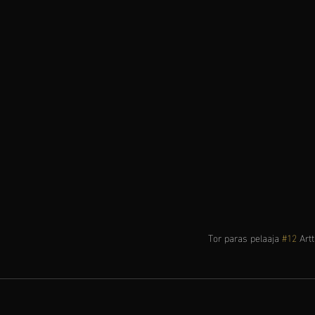
Tor paras pelaaja 
#12
 Art