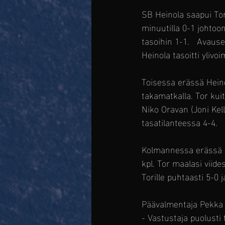
SB Heinola saapui Torin
minuutilla 0-1 johtoon
tasoihin 1-1.   Avause
Heinola tasoitti ylivo
Toisessa erässä Heino
takamatkalla. Tor kui
Niko Oravan (Joni Kell
tasatilanteessa 4-4.
Kolmannessa erässä pel
kpl. Tor maalasi viide
Torille puhtaasti 5-0 
Päävalmentaja Pekka
- Vastustaja puolusti t