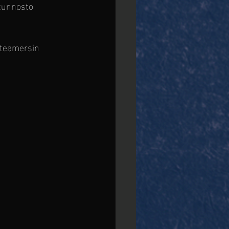
atunnosto 
Steamersin 