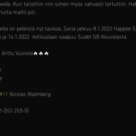
eille. Kun tarjottiin niin siihen myös vahvasti tartuttiin. H
mutta maltti piti.
lla on peleistä nyt taukoa. Sarja jatkuu 8.1.2022 Happee 
 ja 14.1.2022  kotiluolaan saapuu Sudet SB Kouvolasta.
2
 Arttu Vuorela🔥🔥🔥
m
ty
#11
 Nicolas Malmberg
-2)(2-2)(5-0)