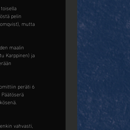
toisella 
östä pelin 
lomqvist), mutta 
hden maalin 
tu Karppinen) ja 
erään 
mittiin peräti 6 
. Päätöserä 
kkösenä.
tenkin vahvasti, 