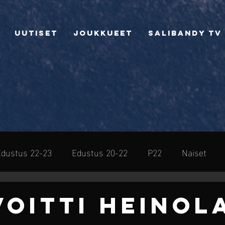
Uutiset
Joukkueet
Salibandy TV
Edustus 22-23
Edustus 20-22
P22
Naiset
sto
VOITTI HEINOL