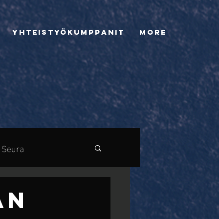
Yhteistyökumppanit
More
Seura
AN