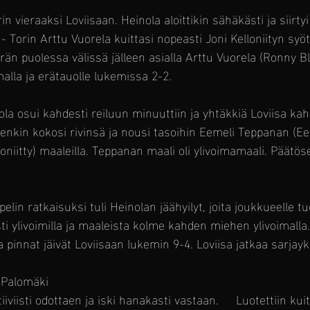
 vieraaksi Loviisaan. Heinola aloittikin sähäkästi ja siirtyi 
- Torin Arttu Vuorela kuittasi nopeasti Joni Kelloniityn syöt
rän puolessa välissä jälleen asialla Arttu Vuorela (Ronny B
imalla ja erätauolle lukemissa 2-2.
la osui kahdesti reiluun minuuttiin ja yhtäkkiä Loviisa ka
tenkin kokosi rivinsä ja nousi tasoihin Eemeli Teppanan (Ee
oniitty) maaleilla. Teppanan maali oli ylivoimamaali. Päätös
in ratkaisuksi tuli Heinolan jäähyilyt, joita joukkueelle tuo
sti ylivoimilla ja maaleista kolme kahden miehen ylivoimalla
ja pinnat jäivät Loviisaan lukemin 9-4. Loviisa jatkaa sarjay
 Palomäki
iiviisti odottaen ja iski hanakasti vastaan.     Luotettiin kui