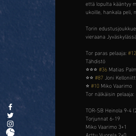
että lopulta kääntyy m
ukoille, hankala peli, 
Torin edustusjoukkuee
vieraana Jyväskylässä
Tor paras pelaaja: 
#1
Tähdistö
⭐️⭐️⭐️ 
#36
 Matias Pal
⭐️⭐️ 
#87
 Joni Kelloniit
⭐️ 
#10
 Miko Vaarimo
Tor nälkäisin pelaaja: 
TOR-SB Heinola 9-4 (2
Torjunnat 6-19
Miko Vaarimo 3+1 
Arttu Vuorela 2+0