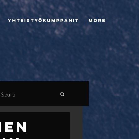
Yhteistyökumppanit
More
Seura
nen