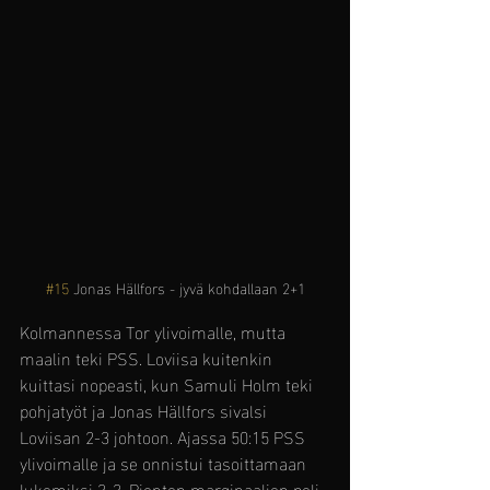
#15
 Jonas Hällfors - jyvä kohdallaan 2+1
Kolmannessa Tor ylivoimalle, mutta 
maalin teki PSS. Loviisa kuitenkin 
kuittasi nopeasti, kun Samuli Holm teki 
pohjatyöt ja Jonas Hällfors sivalsi 
Loviisan 2-3 johtoon. Ajassa 50:15 PSS 
ylivoimalle ja se onnistui tasoittamaan 
lukemiksi 3-3. Pienten marginaalien peli, 