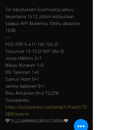
Tor edustuksen Suomisarja jatkuu 
lauantaina 16.12, jolloin kotiluolaan 
saapuu KrP Akatemia. Ottelu alkaa klo 
15:00.
---
PSS-TOR 5-4 (1-1)(0-1)(4-2)
Torjunnat 13-13 (2-5)(7-3)(4-5)
Jonas Hällfors 2+1
Niklas Niiranen 1+0
Olli Taskinen 1+0 
Samuli Holm 0+1 
Jarkko Aallonen 0+1
Riku Ahtiainen (mv) 72,22% 
Tulospalvelu
https://tulospalvelu.salibandy.fi/match/72
2800/events
💛TILLSAMMANSÄRVISTARKA💙