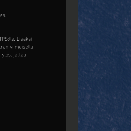
sa. 
PS:lle. Lisäksi 
rän viimeisellä 
ylös, jättää 