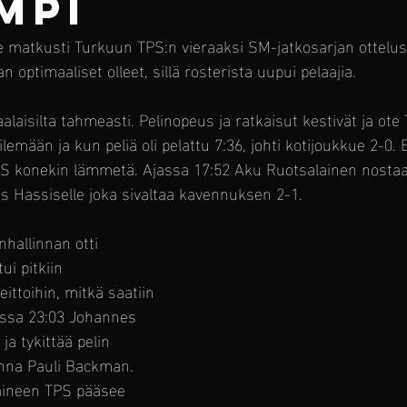
MPI
matkusti Turkuun TPS:n vieraaksi SM-jatkosarjan ottelus
n optimaaliset olleet, sillä rosterista uupui pelaajia.
alaisilta tahmeasti. Pelinopeus ja ratkaisut kestivät ja ote T
emään ja kun peliä oli pelattu 7:36, johti kotijoukkue 2-0. E
SS konekin lämmetä. Ajassa 17:52 Aku Ruotsalainen nostaa 
s Hassiselle joka sivaltaa kavennuksen 2-1.
hallinnan otti 
i pitkiin 
eittoihin, mitkä saatiin 
assa 23:03 Johannes 
ja tykittää pelin 
inna Pauli Backman. 
ineen TPS pääsee 