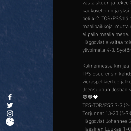
vastaiskuun ja tekee 
kaukovetoihin ja yksi 
peli 4-2. TOR/PSS:llä 
maalipaikkoja, mutta
ei pallo maalia mene.
Häggqvist sivaltaa to
ylivoimalla 4-3. Syötö
Kolmannessa kiri jää 
TPS osuu ensin kahds
vieraspelikiertue jat
Joensuuhun Josban vie
💛💙🖤
TPS-TOR/PSS 7-3 (2-1
Torjunnat 13-20 (5-9)(
Häggqvist Johannes 
Hassinen Luukas 1+0