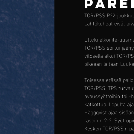
PARE
TOR/PSS P22-joukkue 
Lähtökohdat eivät aiva
Ottelu alkoi itä-uusma
TOR/PSS sortui jäähyil
vitosella alkoi TOR/P
oikeaan laitaan Luuka
Toisessa erässä pallon
TOR/PSS. TPS turvautu
avaussyöttöihin tai -h
katkottua. Lopulta aj
Häggqvist ajaa sisään 
tasoihin 2-2. Syöttöp
Kesken TOR/PSS:n pa