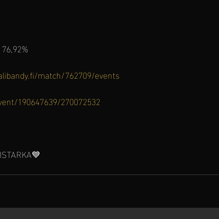
 
 76,92%
salibandy.fi/match/762709/events
/event/190647639/270072532
ISTARKA💙