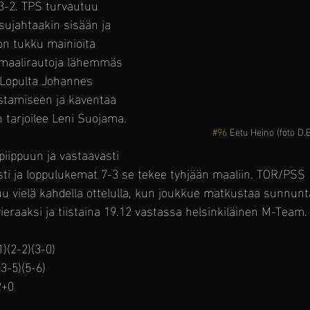
3-2. TPS turvautuu 
sujahtaakin sisään ja 
on tukku mainioita 
 maalirautoja lähemmäs 
 Lopulta Johannes 
istamiseen ja kaventaa 
n tarjoilee Leni Suojama.
#96
 Eetu Heino (foto D.
piippuun ja vastaavasti 
ti ja loppulukemat 7-3 se tekee tyhjään maaliin. TOR/PSS 
kuu vielä kahdella ottelulla, kun joukkue matkustaa sunnunt
raaksi ja tiistaina 19.12 vastassa helsinkiläinen M-Team.
)(2-2)(3-0)
3-5)(5-6)
2+0 
 