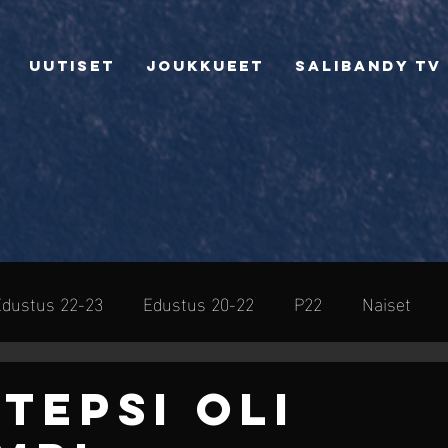
Uutiset
Joukkueet
Salibandy TV
Edustus 22-23
Edustus 20-22
P22
Naiset
sto
 TEPSI OLI